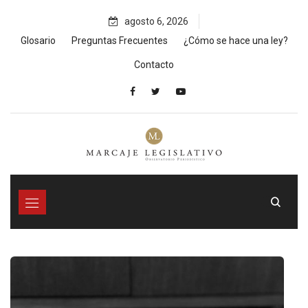
Skip
agosto 6, 2026
to
content
Glosario
Preguntas Frecuentes
¿Cómo se hace una ley?
Contacto