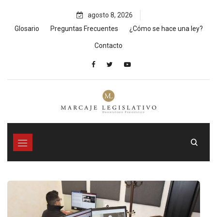
Skip
agosto 8, 2026
to
content
Glosario
Preguntas Frecuentes
¿Cómo se hace una ley?
Contacto