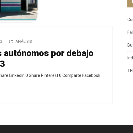
Co
Fa
22
ANÁLISIS
Bu
s autónomos por debajo
In
23
TE
hare LinkedIn 0 Share Pinterest 0 Comparte Facebook