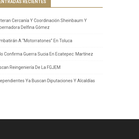
ENTRADAS RECIENTES
iteran Cercanía Y Coordinación Sheinbaum Y
bernadora Delfina Gómez
mbatirán A “Motorratones” En Toluca
llo Confirma Guerra Sucia En Ecatepec: Martínez
scan Reingeniería De La FGJEM
dependientes Ya Buscan Diputaciones Y Alcaldías