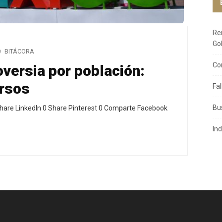
Re
Go
BITÁCORA
Co
versia por población:
rsos
Fa
Bu
hare LinkedIn 0 Share Pinterest 0 Comparte Facebook
In