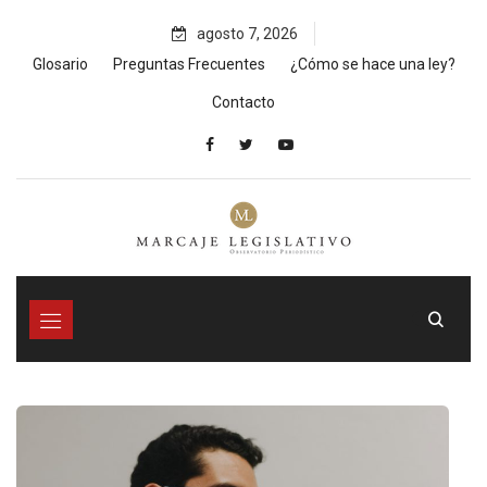
Skip
agosto 7, 2026
to
content
Glosario
Preguntas Frecuentes
¿Cómo se hace una ley?
Contacto