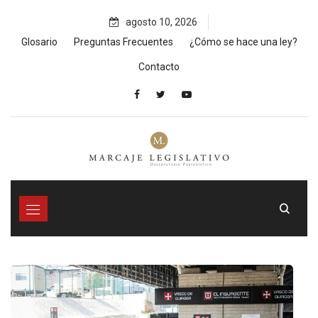
Skip
agosto 10, 2026
to
content
Glosario
Preguntas Frecuentes
¿Cómo se hace una ley?
Contacto