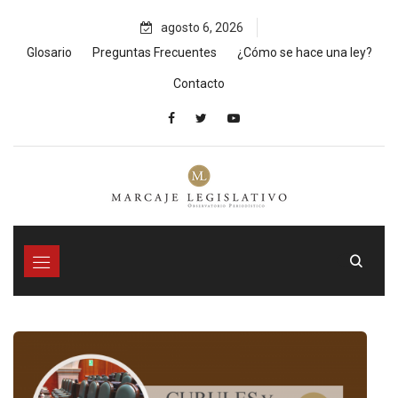
Skip
agosto 6, 2026
to
content
Glosario
Preguntas Frecuentes
¿Cómo se hace una ley?
Contacto