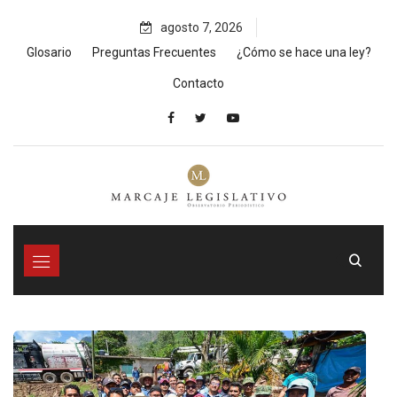
Skip
agosto 7, 2026
to
content
Glosario
Preguntas Frecuentes
¿Cómo se hace una ley?
Contacto