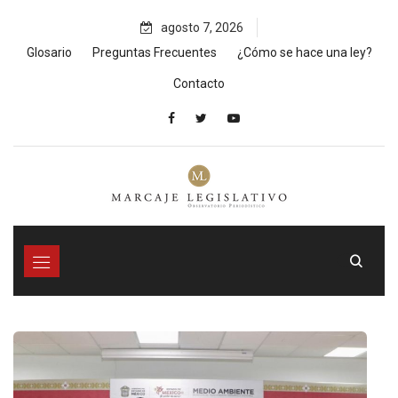
Skip
agosto 7, 2026
to
content
Glosario
Preguntas Frecuentes
¿Cómo se hace una ley?
Contacto