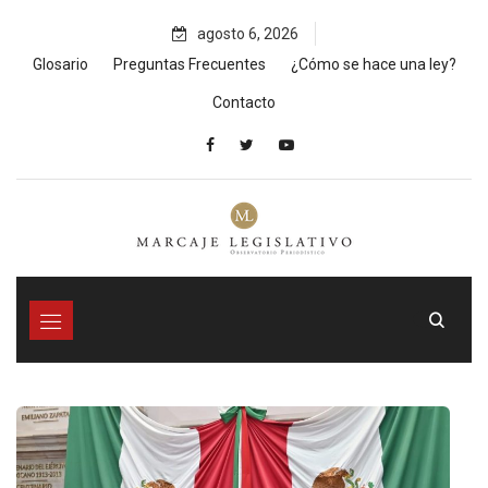
Skip
agosto 6, 2026
to
content
Glosario
Preguntas Frecuentes
¿Cómo se hace una ley?
Contacto