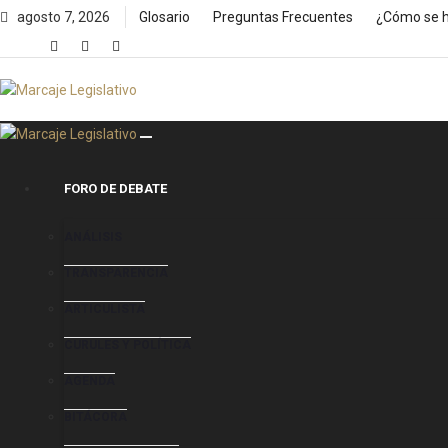
Skip
agosto 7, 2026
Glosario
Preguntas Frecuentes
¿Cómo se h
to
content
FORO DE DEBATE
ANÁLISIS
TRANSPARENCIA
ARTICULISTA
CURULES Y POLÍTICA
AGENDA
BITÁCORA