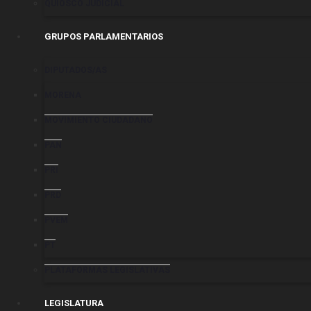
QUIOSCO JUDICIAL
GRUPOS PARLAMENTARIOS
DIPUTADOS/AS
MORENA
MOVIMIENTO CIUDADANO
PAN
PRI
PRD
PVEM
PT
PLATAFORMAS LEGISLATIVAS
LEGISLATURA