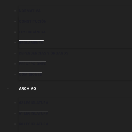
NORMATIVA
CONSTITUCIÓN
LEY ORGÁNICA
REGLAMENTO
DEPENDENCIAS Y ÓRGANOS
PERCEPCIONES
COMISIONES
ARCHIVO
62 LEGISLATURA
61 LEGISLATURA
60 LEGISLATURA