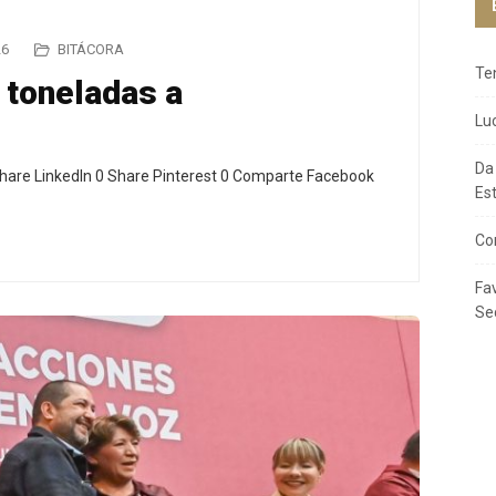
26
BITÁCORA
Te
 toneladas a
Lu
Da
hare LinkedIn 0 Share Pinterest 0 Comparte Facebook
Es
Co
Fa
Se