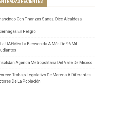
ENTRADAS RECIENTES
nancingo Con Finanzas Sanas, Dice Alcaldesa
ciérnagas En Peligro
 La UAEMéx La Bienvenida A Más De 96 Mil
tudiantes
nsolidan Agenda Metropolitana Del Valle De México
vorece Trabajo Legislativo De Morena A Diferentes
ctores De La Población