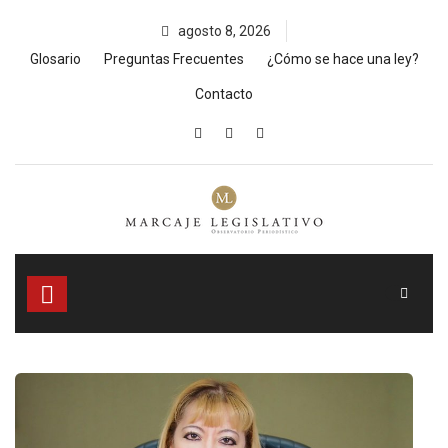
Skip
agosto 8, 2026
to
content
Glosario
Preguntas Frecuentes
¿Cómo se hace una ley?
Contacto