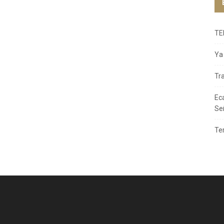
TE
Ya 
Tr
Ec
Se
Te