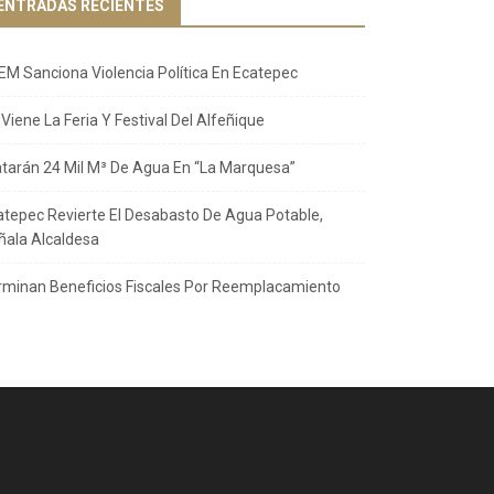
ENTRADAS RECIENTES
EM Sanciona Violencia Política En Ecatepec
Viene La Feria Y Festival Del Alfeñique
atarán 24 Mil M³ De Agua En “La Marquesa”
atepec Revierte El Desabasto De Agua Potable,
ñala Alcaldesa
rminan Beneficios Fiscales Por Reemplacamiento