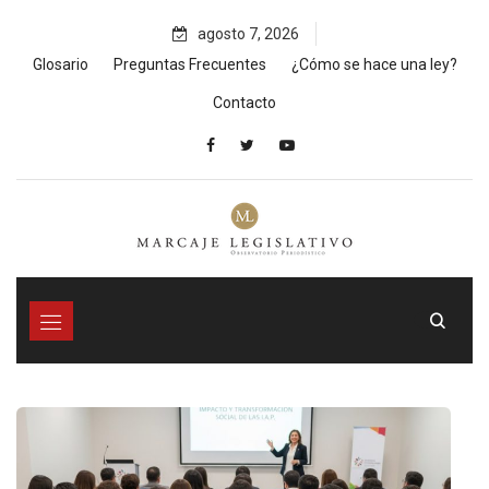
Skip
agosto 7, 2026
to
content
Glosario
Preguntas Frecuentes
¿Cómo se hace una ley?
Contacto