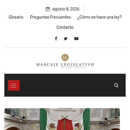
Skip
agosto 8, 2026
to
content
Glosario
Preguntas Frecuentes
¿Cómo se hace una ley?
Contacto