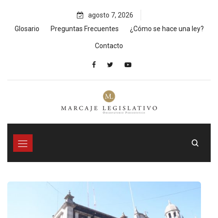
Skip
agosto 7, 2026
to
content
Glosario
Preguntas Frecuentes
¿Cómo se hace una ley?
Contacto