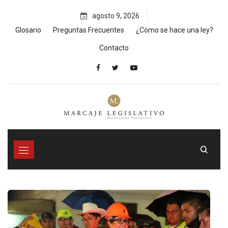
Skip
agosto 9, 2026
to
content
Glosario
Preguntas Frecuentes
¿Cómo se hace una ley?
Contacto