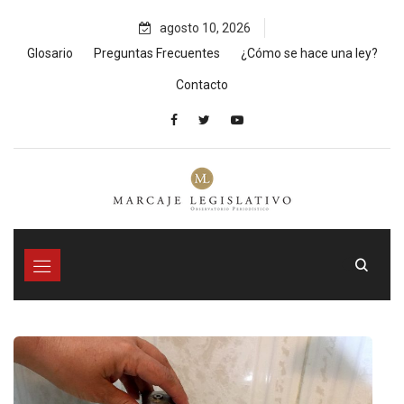
Skip
agosto 10, 2026
to
content
Glosario
Preguntas Frecuentes
¿Cómo se hace una ley?
Contacto