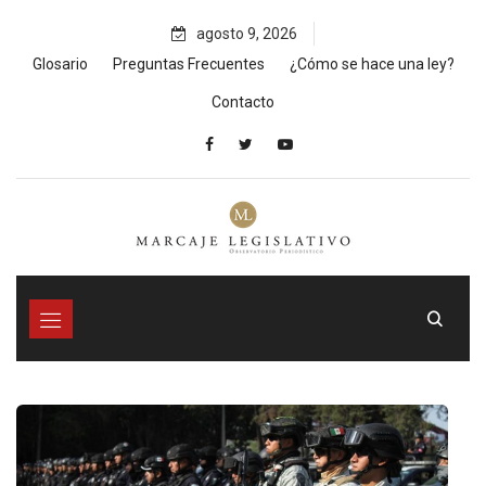
Skip
agosto 9, 2026
to
content
Glosario
Preguntas Frecuentes
¿Cómo se hace una ley?
Contacto