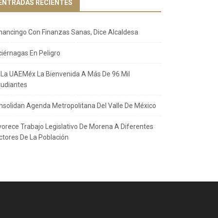
ENTRADAS RECIENTES
nancingo Con Finanzas Sanas, Dice Alcaldesa
ciérnagas En Peligro
 La UAEMéx La Bienvenida A Más De 96 Mil
tudiantes
nsolidan Agenda Metropolitana Del Valle De México
vorece Trabajo Legislativo De Morena A Diferentes
ctores De La Población