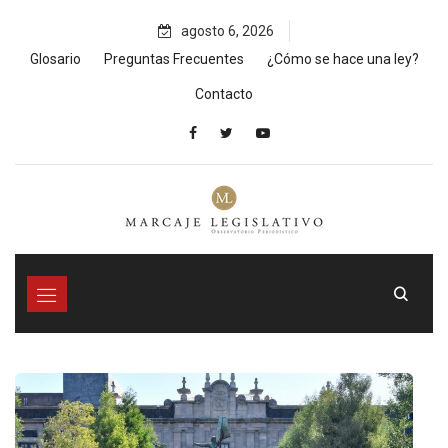
Skip
agosto 6, 2026
to
content
Glosario
Preguntas Frecuentes
¿Cómo se hace una ley?
Contacto