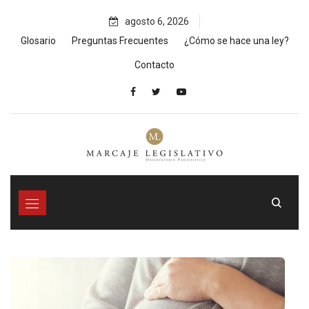
Skip
agosto 6, 2026
to
content
Glosario
Preguntas Frecuentes
¿Cómo se hace una ley?
Contacto