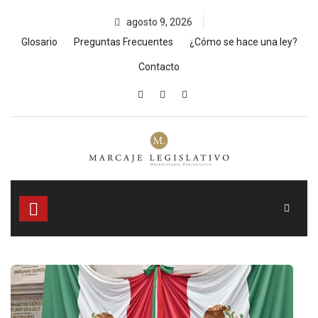
Skip
agosto 9, 2026
to
content
Glosario
Preguntas Frecuentes
¿Cómo se hace una ley?
Contacto