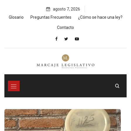
Skip
agosto 7, 2026
to
content
Glosario
Preguntas Frecuentes
¿Cómo se hace una ley?
Contacto