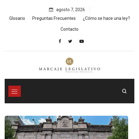
Skip
agosto 7, 2026
to
content
Glosario
Preguntas Frecuentes
¿Cómo se hace una ley?
Contacto