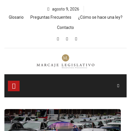
Skip
agosto 9, 2026
to
content
Glosario
Preguntas Frecuentes
¿Cómo se hace una ley?
Contacto