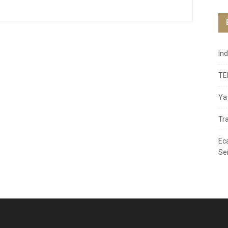
In
TE
Ya 
Tr
Ec
Se