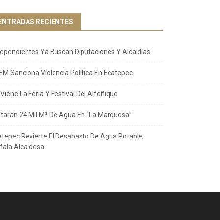
ENTRADAS RECIENTES
dependientes Ya Buscan Diputaciones Y Alcaldías
EM Sanciona Violencia Política En Ecatepec
Viene La Feria Y Festival Del Alfeñique
atarán 24 Mil M³ De Agua En “La Marquesa”
atepec Revierte El Desabasto De Agua Potable,
ñala Alcaldesa