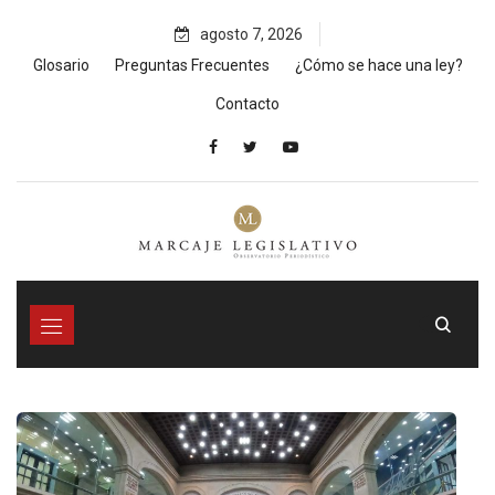
Skip
agosto 7, 2026
to
content
Glosario
Preguntas Frecuentes
¿Cómo se hace una ley?
Contacto