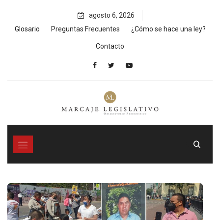
Skip
agosto 6, 2026
to
content
Glosario
Preguntas Frecuentes
¿Cómo se hace una ley?
Contacto