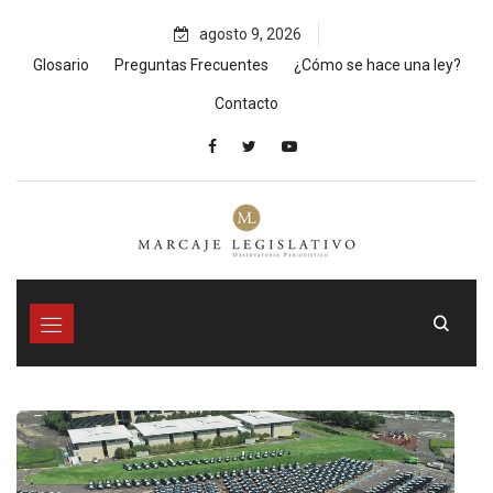
Skip
agosto 9, 2026
to
content
Glosario
Preguntas Frecuentes
¿Cómo se hace una ley?
Contacto