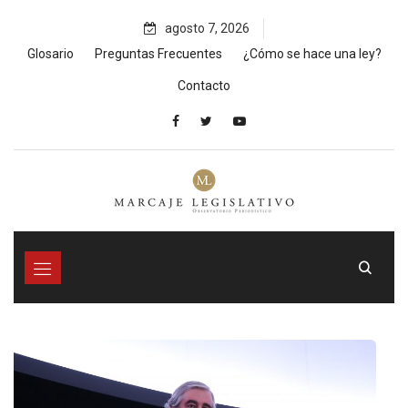
Skip
agosto 7, 2026
to
content
Glosario
Preguntas Frecuentes
¿Cómo se hace una ley?
Contacto