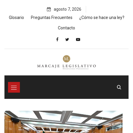
Skip
agosto 7, 2026
to
content
Glosario
Preguntas Frecuentes
¿Cómo se hace una ley?
Contacto