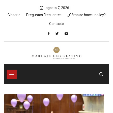
Skip
agosto 7, 2026
to
content
Glosario
Preguntas Frecuentes
¿Cómo se hace una ley?
Contacto