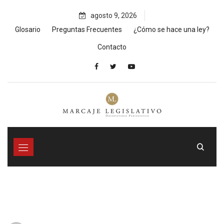
Skip
agosto 9, 2026
to
content
Glosario
Preguntas Frecuentes
¿Cómo se hace una ley?
Contacto