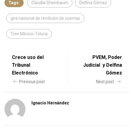
Tags:
Claudia Sheinbaum
Delfina Gómez
gira nacional de rendición de cuentas
Tren México-Toluca
Crece uso del
PVEM, Poder
Tribunal
Judicial y Delfina
Electrónico
Gómez
Previous post
Next post
Ignacio Hernández