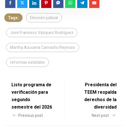
Tags:
Elección judicial
José Francisco Vázquez Rodríguez
Martha Azucena Camacho Reynoso
reformas estatales
Listo programa de
Presidenta del
verificación para
TEEM respalda
segundo
derechos de la
semestre del 2026
diversidad
Previous post
Next post