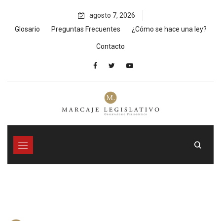
Skip
agosto 7, 2026
to
content
Glosario
Preguntas Frecuentes
¿Cómo se hace una ley?
Contacto