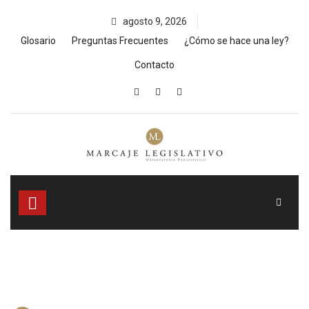
Skip
agosto 9, 2026
to
content
Glosario
Preguntas Frecuentes
¿Cómo se hace una ley?
Contacto