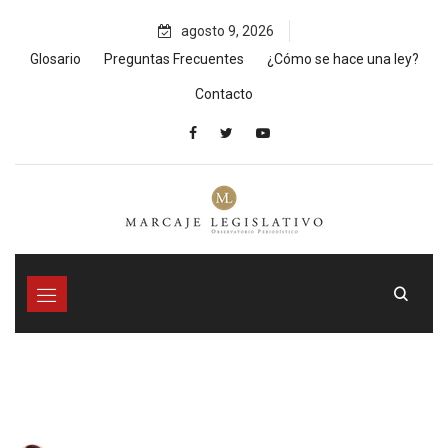
Skip
agosto 9, 2026
to
content
Glosario
Preguntas Frecuentes
¿Cómo se hace una ley?
Contacto