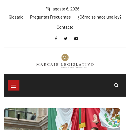
Skip
agosto 6, 2026
to
content
Glosario
Preguntas Frecuentes
¿Cómo se hace una ley?
Contacto