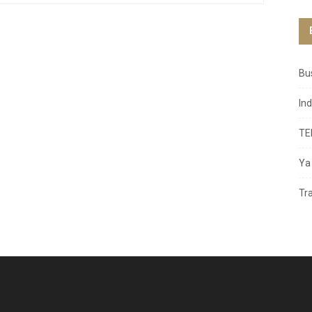
Bu
In
TE
Ya 
Tr