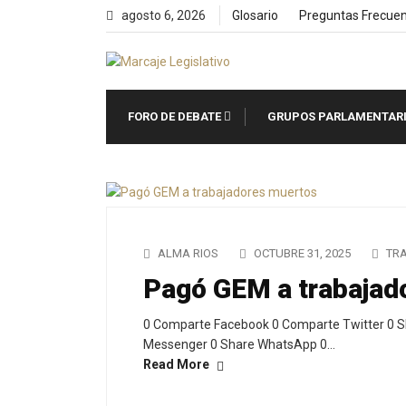
Skip
agosto 6, 2026
Glosario
Preguntas Frecue
to
content
FORO DE DEBATE
GRUPOS PARLAMENTAR
ALMA RIOS
OCTUBRE 31, 2025
TR
Pagó GEM a trabajad
0 Comparte Facebook 0 Comparte Twitter 0 S
Messenger 0 Share WhatsApp 0…
Read More