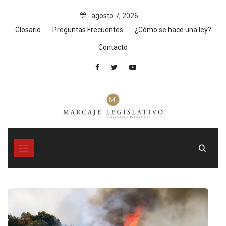
Skip
agosto 7, 2026
to
content
Glosario
Preguntas Frecuentes
¿Cómo se hace una ley?
Contacto