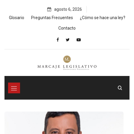
Skip
agosto 6, 2026
to
content
Glosario
Preguntas Frecuentes
¿Cómo se hace una ley?
Contacto