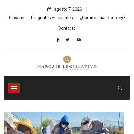
Skip
agosto 7, 2026
to
content
Glosario
Preguntas Frecuentes
¿Cómo se hace una ley?
Contacto