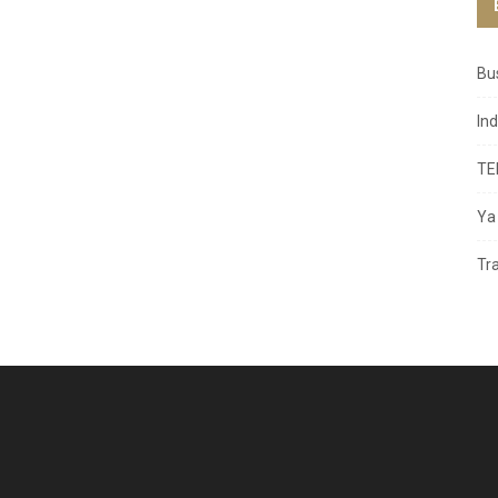
Bu
In
TE
Ya 
Tr