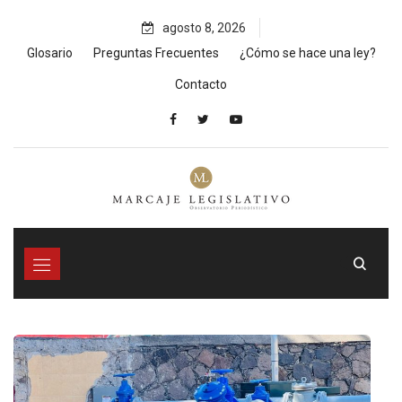
Skip
agosto 8, 2026
to
content
Glosario
Preguntas Frecuentes
¿Cómo se hace una ley?
Contacto