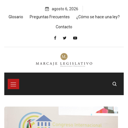
Skip
agosto 6, 2026
to
content
Glosario
Preguntas Frecuentes
¿Cómo se hace una ley?
Contacto