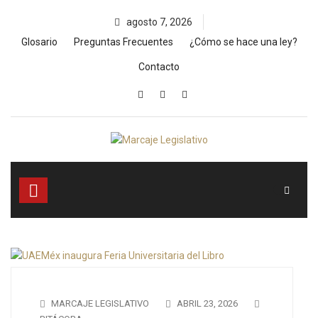
Skip
agosto 7, 2026
to
content
Glosario
Preguntas Frecuentes
¿Cómo se hace una ley?
Contacto
MARCAJE LEGISLATIVO
ABRIL 23, 2026