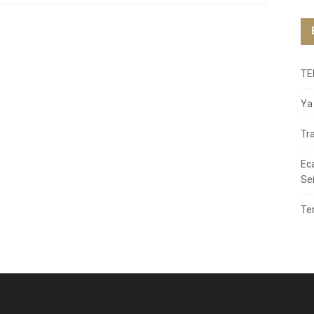
TE
Ya 
Tr
Ec
Se
Te