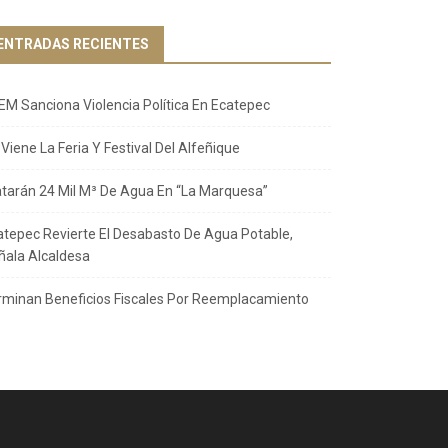
ENTRADAS RECIENTES
EM Sanciona Violencia Política En Ecatepec
Viene La Feria Y Festival Del Alfeñique
atarán 24 Mil M³ De Agua En “La Marquesa”
atepec Revierte El Desabasto De Agua Potable,
ñala Alcaldesa
rminan Beneficios Fiscales Por Reemplacamiento