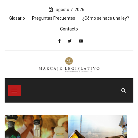
Skip
agosto 7, 2026
to
content
Glosario
Preguntas Frecuentes
¿Cómo se hace una ley?
Contacto