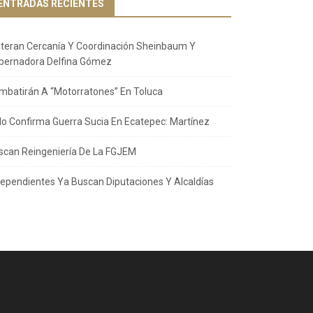
ENTRADAS RECIENTES
iteran Cercanía Y Coordinación Sheinbaum Y
bernadora Delfina Gómez
mbatirán A “Motorratones” En Toluca
llo Confirma Guerra Sucia En Ecatepec: Martínez
scan Reingeniería De La FGJEM
dependientes Ya Buscan Diputaciones Y Alcaldías