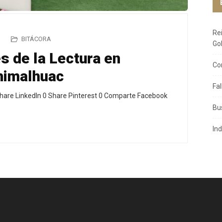
Re
BITÁCORA
Go
 de la Lectura en
Co
himalhuac
Fa
hare LinkedIn 0 Share Pinterest 0 Comparte Facebook
Bu
In